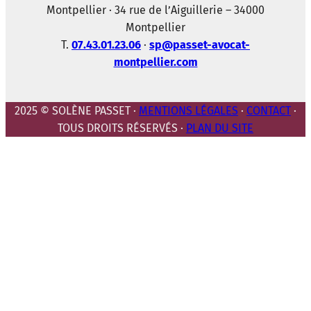
Montpellier · 34 rue de l’Aiguillerie – 34000
Montpellier
T.
07.43.01.23.06
·
sp@passet-avocat-
montpellier.com
2025 © SOLÈNE PASSET ·
MENTIONS LÉGALES
·
CONTACT
·
TOUS DROITS RÉSERVÉS ·
PLAN DU SITE