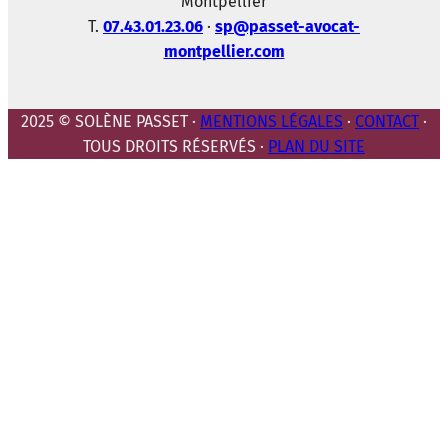
Montpellier
T.
07.43.01.23.06
·
sp@passet-avocat-
montpellier.com
2025 © SOLÈNE PASSET ·
MENTIONS LÉGALES
·
CONTACT
·
TOUS DROITS RÉSERVÉS ·
PLAN DU SITE